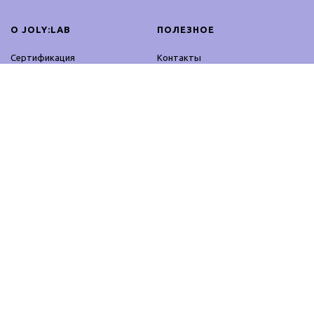
О JOLY:LAB
ПОЛЕЗНОЕ
Сертификация
Контакты
Сотрудничество
Оплата и доставка
Блог
Возврат
Контакты
Оферта
Партнерская программа
Политика
конфиденциальности
ПРОДУКЦИЯ
ОСТАВАЙСЯ ОНЛАЙН
Профессиональное
Facebook
использование
Instagram
Домашнее использование
YouTube
TikTok