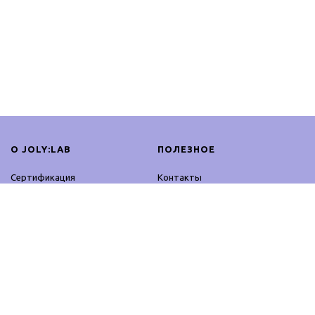
О JOLY:LAB
ПОЛЕЗНОЕ
Сертификация
Контакты
Сотрудничество
Оплата и доставка
Блог
Возврат
Контакты
Оферта
Партнерская программа
Политика
конфиденциальности