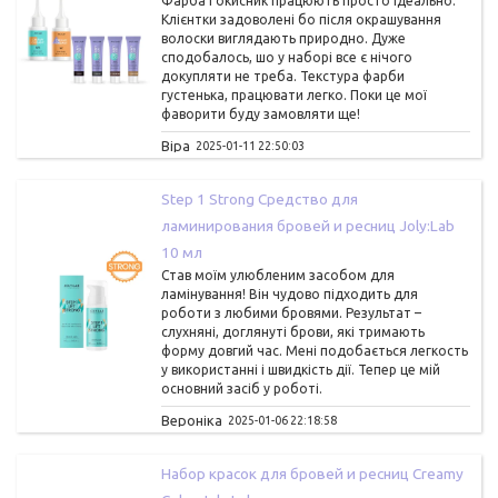
Фарба і окисник працюють просто ідеально.
Клієнтки задоволені бо після окрашування
волоски виглядають природно. Дуже
сподобалось, шо у наборі все є нічого
докупляти не треба. Текстура фарби
густенька, працювати легко. Поки це мої
фаворити буду замовляти ще!
Віра
2025-01-11 22:50:03
Step 1 Strong Средство для
ламинирования бровей и ресниц Joly:Lab
10 мл
Став моїм улюбленим засобом для
ламінування! Він чудово підходить для
роботи з любими бровями. Результат –
слухняні, доглянуті брови, які тримають
форму довгий час. Мені подобається легкость
у використанні і швидкість дії. Тепер це мій
основний засіб у роботі.
Вероніка
2025-01-06 22:18:58
Набор красок для бровей и ресниц Creamy