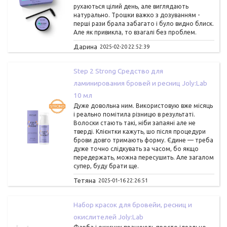
рухаються цілий день, але виглядають
натурально. Трошки важко з дозуванням -
перші рази брала забагато і було видно блиск.
Але як привикла, то взагалі без проблем.
Дарина
2025-02-20 22:52:39
Step 2 Strong Средство для
ламинирования бровей и ресниц Joly:Lab
10 мл
Дуже довольна ним. Використовую вже місяць
і реально помітила різницю в результаті.
Волоски стають такі, ніби запаяні але не
тверді. Клієнтки кажуть, шо після процедури
брови довго тримають форму. Єдине — треба
дуже точно слідкувать за часом, бо якщо
передержать, можна пересушить. Але загалом
супер, буду брати ще.
Тетяна
2025-01-16 22:26:51
Набор красок для бровейи, ресниц и
окислителей Joly:Lab