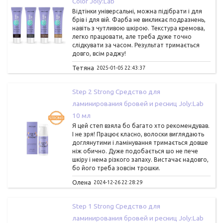
Color Joly:Lab
Відтінки універсальні, можна підібрати і для
брів і для вій. Фарба не викликає подразнень,
навіть з чутливою шкірою. Текстура кремова,
легко працювати, але треба дуже точно
слідкувати за часом. Результат тримається
довго, всім раджу!
Тетяна
2025-01-05 22:43:37
Step 2 Strong Средство для
ламинирования бровей и ресниц Joly:Lab
10 мл
Я цей степ взяла бо багато хто рекомендував.
І не зря! Працює класно, волоски виглядають
доглянутими і ламінування тримається довше
ніж обично. Дуже подобається шо не пече
шкіру і нема різкого запаху. Вистачає надовго,
бо його треба зовсім трошки.
Олена
2024-12-26 22:28:29
Step 1 Strong Средство для
ламинирования бровей и ресниц Joly:Lab