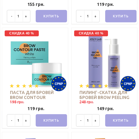
M, M1, M2, L), 5 ПАР
JOLY:LAB 8 Г
155 грн.
119 грн.
-
+
КУПИТЬ
-
+
КУПИТЬ
СКИДКА 40 %
СКИДКА 40 %
ПАСТА ДЛЯ БРОВЕЙ
ПИЛИНГ-СКАТКА ДЛЯ
BROW CONTOUR
БРОВЕЙ BROW PEELING
PASTE WHITE JOLY:LAB
198 грн.
GEL JOLY:LAB 100 МЛ
248 грн.
8 Г
119 грн.
149 грн.
-
+
КУПИТЬ
-
+
КУПИТЬ