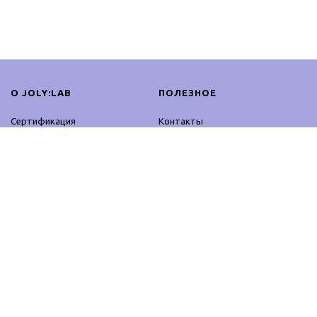
О JOLY:LAB
ПОЛЕЗНОЕ
Сертификация
Контакты
Сотрудничество
Оплата и доставка
Блог
Возврат
Контакты
Оферта
Партнерская программа
Политика
конфиденциальности
ПРОДУКЦИЯ
ОСТАВАЙСЯ ОНЛАЙН
Профессиональное
Facebook