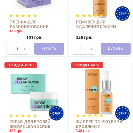
ПЛЕНКА ДЛЯ
РЕМУВЕР ДЛЯ
ЛАМИНИРОВАНИЯ
УДАЛЕНИЯ КРАСКИ
БРОВЕЙ LAMINATION
168 грн.
RECOLOR JOLY:LAB 100
BROW FILM JOLY:LAB
МЛ
101 грн.
258 грн.
200 М
-
+
КУПИТЬ
-
+
КУПИТЬ
СКИДКА 40 %
СКИДКА 40 %
СКРАБ ДЛЯ БРОВЕЙ
ФИЛЛЕР ПО УХОДУ ЗА
BROW CLEAN SCRUB
БРОВЯМИ И
JOLY:LAB 50 МЛ
198 грн.
РЕСНИЦАМИ CAREFILL
348 грн.