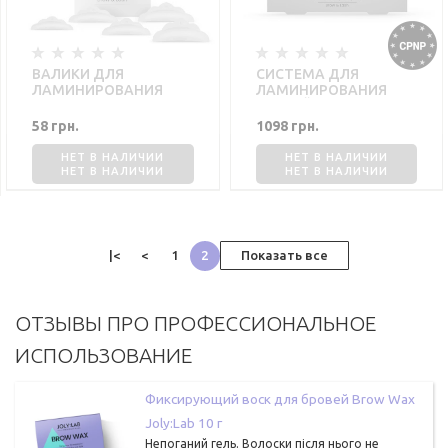
ВАЛИКИ ДЛЯ
СИСТЕМА ДЛЯ
ЛАМИНИРОВАНИЯ
ЛАМИНИРОВАНИЯ
LAMI PADS JOLY:LAB M,
БРОВЕЙ И РЕСНИЦ
1 ПАРА
LAMI PRO SYSTEM
58 грн.
1098 грн.
JOLY:LAB
НЕТ В НАЛИЧИИ
НЕТ В НАЛИЧИИ
|<
<
1
2
Показать все
ОТЗЫВЫ ПРО ПРОФЕССИОНАЛЬНОЕ
ИСПОЛЬЗОВАНИЕ
Фиксирующий воск для бровей Brow Wax
Joly:Lab 10 г
Непоганий гель. Волоски після нього не