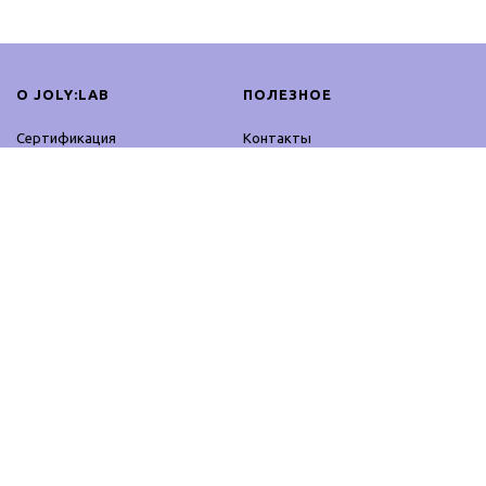
О JOLY:LAB
ПОЛЕЗНОЕ
Сертификация
Контакты
Сотрудничество
Оплата и доставка
Блог
Возврат
Контакты
Оферта
Партнерская программа
Политика
конфиденциальности
ПРОДУКЦИЯ
ОСТАВАЙСЯ ОНЛАЙН
Профессиональное
Facebook
использование
Instagram
Домашнее использование