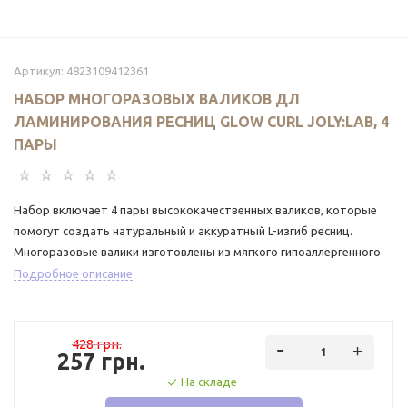
Артикул:
4823109412361
НАБОР МНОГОРАЗОВЫХ ВАЛИКОВ ДЛ
ЛАМИНИРОВАНИЯ РЕСНИЦ GLOW CURL JOLY:LAB, 4
ПАРЫ
Набор включает 4 пары высококачественных валиков, которые
помогут создать натуральный и аккуратный L-изгиб ресниц.
Многоразовые валики изготовлены из мягкого гипоаллергенного
силикона, что обеспечивает бережный контакт с кожей и
Подробное описание
комфорт во время процедуры даже для клиентов с очень
чувствительными глазами.
428 грн.
257 грн.
На складе