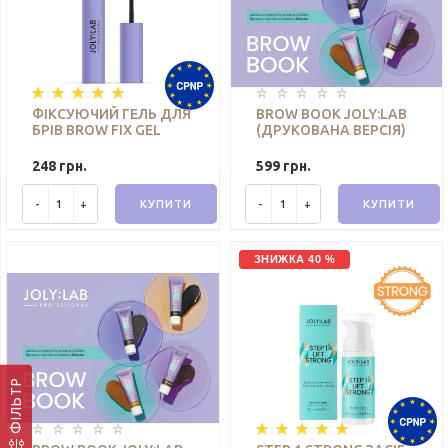
ФІКСУЮЧИЙ ГЕЛЬ ДЛЯ
BROW BOOK JOLY:LAB
БРІВ BROW FIX GEL
(ДРУКОВАНА ВЕРСІЯ)
JOLY:LAB 10 МЛ
248 грн.
599 грн.
-
+
КУПИТИ
-
+
КУПИТИ
ЗНИЖКА 40 %
ФІЛЬТР