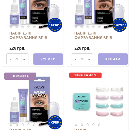
НАБІР ДЛЯ
НАБІР ДЛЯ
ФАРБУВАННЯ БРІВ
ФАРБУВАННЯ БРІВ
WOW BROWS 1.0 BLACK
WOW BROWS 3.7 DARK
JOLY:LAB
BROWN JOLY:LAB
228 грн.
228 грн.
-
+
КУПИТИ
-
+
КУПИТИ
ЗНИЖКА 40 %
НОВИНКА