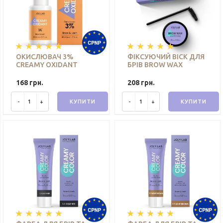
ОКИСЛЮВАЧ 3%
ФІКСУЮЧИЙ ВІСК ДЛЯ
CREAMY OXIDANT
БРІВ BROW WAX
JOLY:LAB 50 МЛ
JOLY:LAB 10 Г
168 грн.
208 грн.
-
+
КУПИТИ
-
+
КУПИТИ