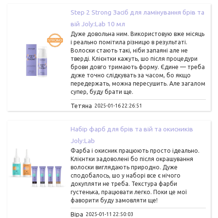
Step 2 Strong Засіб для ламінування брів та
вій Joly:Lab 10 мл
Дуже довольна ним. Використовую вже місяць
і реально помітила різницю в результаті.
Волоски стають такі, ніби запаяні але не
тверді. Клієнтки кажуть, шо після процедури
брови довго тримають форму. Єдине — треба
дуже точно слідкувать за часом, бо якщо
передержать, можна пересушить. Але загалом
супер, буду брати ще.
Тетяна
2025-01-16 22:26:51
Набір фарб для брів та вій та окисників
Joly:Lab
Фарба і окисник працюють просто ідеально.
Клієнтки задоволені бо після окрашування
волоски виглядають природно. Дуже
сподобалось, шо у наборі все є нічого
докупляти не треба. Текстура фарби
густенька, працювати легко. Поки це мої
фаворити буду замовляти ще!
Віра
2025-01-11 22:50:03