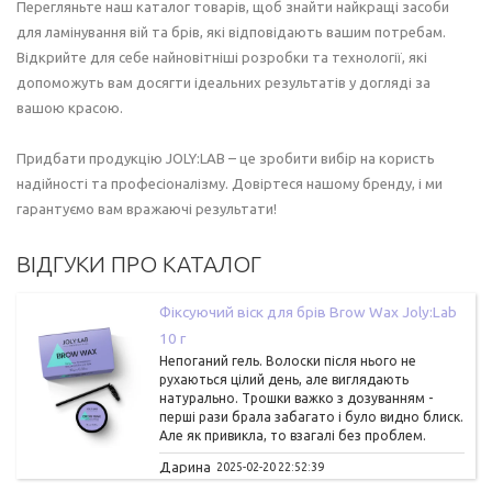
Перегляньте наш каталог товарів, щоб знайти найкращі засоби
для ламінування вій та брів, які відповідають вашим потребам.
Відкрийте для себе найновітніші розробки та технології, які
допоможуть вам досягти ідеальних результатів у догляді за
вашою красою.
Придбати продукцію JOLY:LAB – це зробити вибір на користь
надійності та професіоналізму. Довіртеся нашому бренду, і ми
гарантуємо вам вражаючі результати!
ВІДГУКИ ПРО КАТАЛОГ
Фіксуючий віск для брів Brow Wax Joly:Lab
10 г
Непоганий гель. Волоски після нього не
рухаються цілий день, але виглядають
натурально. Трошки важко з дозуванням -
перші рази брала забагато і було видно блиск.
Але як привикла, то взагалі без проблем.
Дарина
2025-02-20 22:52:39