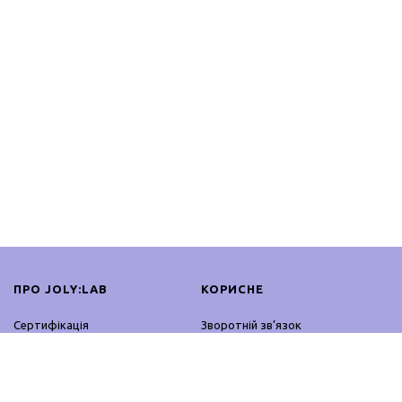
ПРО JOLY:LAB
КОРИСНЕ
Сертифікація
Зворотній зв’язок
Співпраця
Оплата і доставка
Блог
Повернення і обмін