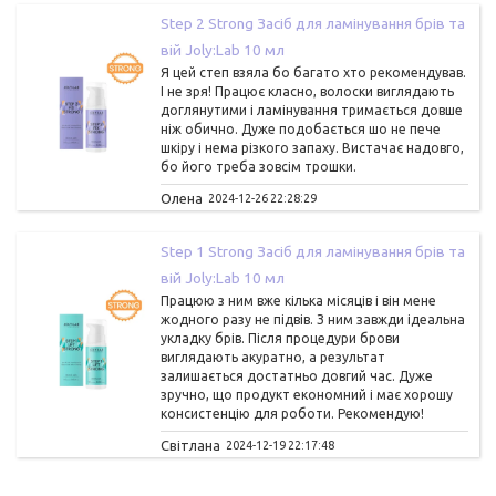
Step 2 Strong Засіб для ламінування брів та
вій Joly:Lab 10 мл
Я цей степ взяла бо багато хто рекомендував.
І не зря! Працює класно, волоски виглядають
доглянутими і ламінування тримається довше
ніж обично. Дуже подобається шо не пече
шкіру і нема різкого запаху. Вистачає надовго,
бо його треба зовсім трошки.
Олена
2024-12-26 22:28:29
Step 1 Strong Засіб для ламінування брів та
вій Joly:Lab 10 мл
Працюю з ним вже кілька місяців і він мене
жодного разу не підвів. З ним завжди ідеальна
укладку брів. Після процедури брови
виглядають акуратно, а результат
залишається достатньо довгий час. Дуже
зручно, що продукт економний і має хорошу
консистенцію для роботи. Рекомендую!
Світлана
2024-12-19 22:17:48