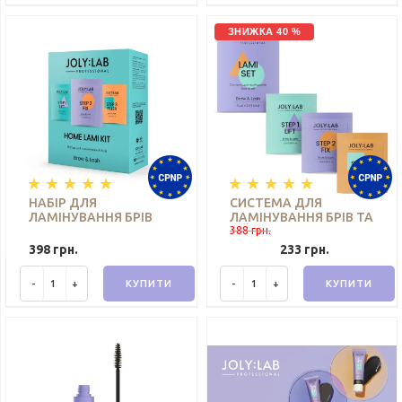
ЗНИЖКА 40 %
НАБІР ДЛЯ
СИСТЕМА ДЛЯ
ЛАМІНУВАННЯ БРІВ
ЛАМІНУВАННЯ БРІВ ТА
HOME LAMI KIT
ВІЙ JOLY:LAB 3 ШТ. Х 2
388 грн.
JOLY:LAB
МЛ
398 грн.
233 грн.
-
+
КУПИТИ
-
+
КУПИТИ