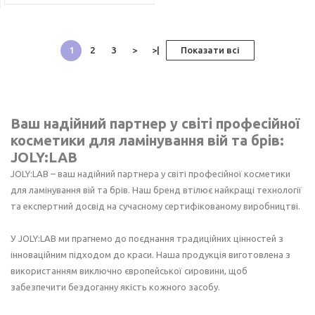
1
2
3
>
>|
Показати всі
Ваш надійний партнер у світі професійної
косметики для ламінування вій та брів:
JOLY:LAB
JOLY:LAB – ваш надійний партнера у світі професійної косметики
для ламінування вій та брів. Наш бренд втілює найкращі технології
та експертний досвід на сучасному сертифікованому виробництві.
У JOLY:LAB ми прагнемо до поєднання традиційних цінностей з
інноваційним підходом до краси. Наша продукція виготовлена з
використанням виключно європейської сировини, щоб
забезпечити бездоганну якість кожного засобу.