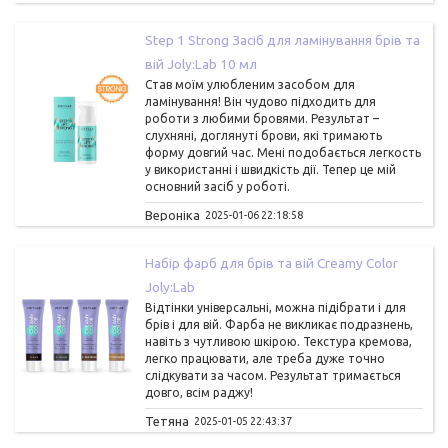
Step 1 Strong Засіб для ламінування брів та
вій Joly:Lab 10 мл
Став моїм улюбленим засобом для
ламінування! Він чудово підходить для
роботи з любими бровями. Результат –
слухняні, доглянуті брови, які тримають
форму довгий час. Мені подобається легкость
у використанні і швидкість дії. Тепер це мій
основний засіб у роботі.
Вероніка
2025-01-06 22:18:58
Набір фарб для брів та вій Creamy Color
Joly:Lab
Відтінки універсальні, можна підібрати і для
брів і для вій. Фарба не викликає подразнень,
навіть з чутливою шкірою. Текстура кремова,
легко працювати, але треба дуже точно
слідкувати за часом. Результат тримається
довго, всім раджу!
Тетяна
2025-01-05 22:43:37