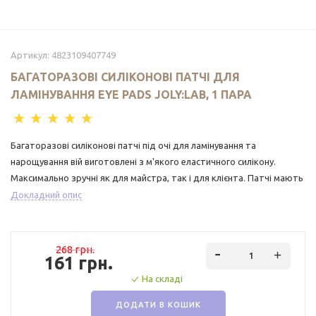
Артикул:
4823109407749
БАГАТОРАЗОВІ СИЛІКОНОВІ ПАТЧІ ДЛЯ
ЛАМІНУВАННЯ EYE PADS JOLY:LAB, 1 ПАРА
Багаторазові силіконові патчі під очі для ламінування та
нарощування вій виготовлені з м'якого еластичного силікону.
Максимально зручні як для майстра, так і для клієнта. Патчі мають
анатомічну форму, яка забезпечує надійне, щільне прилягання до
Докладний опис
шкіри під час процедури ламінування.
268 грн.
161 грн.
На складі
ДОДАТИ В КОШИК