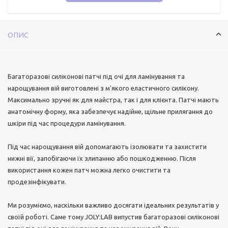
ОПИС
Багаторазові силіконові патчі під очі для ламінування та
нарощування вій виготовлені з м'якого еластичного силікону.
Максимально зручні як для майстра, так і для клієнта. Патчі мають
анатомічну форму, яка забезпечує надійне, щільне прилягання до
шкіри під час процедури ламінування.
Під час нарощування вій допомагають ізолювати та захистити
нижні вії, запобігаючи їх злипанню або пошкодженню. Після
використання кожен патч можна легко очистити та
продезінфікувати.
Ми розуміємо, наскільки важливо досягати ідеальних результатів у
своїй роботі. Саме тому JOLY:LAB випустив багаторазові силіконові