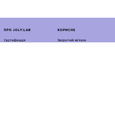
ПРО JOLY:LAB
КОРИСНЕ
Сертифікація
Зворотній зв’язок
Співпраця
Оплата і доставка
Блог
Повернення і обмін
Контакти
Оферта
Партнерська програма
Політика конфіденційності
ПРОДУКЦІЯ
ЗАЛИШАЙСЯ ОНЛАЙН
Професійне використання
Facebook
Домашнє використання
Instagram