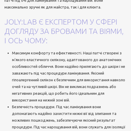
патчі під очі для ламінування та нарощування вій. Вони
максимально зручні як для майстра, так і для клієнта.
JOLY:LAB Є ЕКСПЕРТОМ У СФЕРІ
ДОГЛЯДУ ЗА БРОВАМИ ТА ВІЯМИ,
І ОСЬ ЧОМУ:
Максимум комфорту та ефективності. Наші патчі створені з
м'якого еластичного силікону, адаптованого до анатомічних
особливостей обличчя. Вони надійно прилягають до шкіри і не
заважають під час процедури ламінування. Якісний
гіпоалергенний силікон є безпечним для використання навколо
очей та на чутливій шкірі. Він не викликає подразнень або
негативних реакцій, що робить його ідеальним для
використання на нижній зоні вій.
Безпечність процедури. Під час ламінування вони
допомагають надійно захистити нижні вії від злипання та
можливих пошкоджень, забезпечуючи якісний результат
процедури. Під час нарощування вій, вони служать для ізоляції