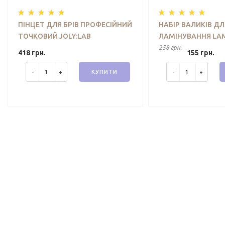
ПІНЦЕТ ДЛЯ БРІВ ПРОФЕСІЙНИЙ
НАБІР ВАЛИКІВ ДЛ
ТОЧКОВИЙ JOLY:LAB
ЛАМІНУВАННЯ LAM
JOLY:LAB (S, M, M1,
258 грн.
418 грн.
155 грн.
-
+
КУПИТИ
-
+