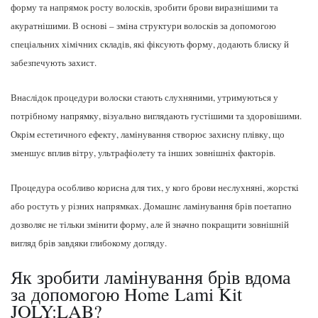
форму та напрямок росту волосків, зробити брови виразнішими та
акуратнішими. В основі – зміна структури волосків за допомогою
спеціальних хімічних складів, які фіксують форму, додають блиску й
забезпечують захист.
Внаслідок процедури волоски стають слухняними, утримуються у
потрібному напрямку, візуально виглядають густішими та здоровішими.
Окрім естетичного ефекту, ламінування створює захисну плівку, що
зменшує вплив вітру, ультрафіолету та інших зовнішніх факторів.
Процедура особливо корисна для тих, у кого брови неслухняні, жорсткі
або ростуть у різних напрямках. Домашнє ламінування брів поетапно
дозволяє не тільки змінити форму, але й значно покращити зовнішній
вигляд брів завдяки глибокому догляду.
Як зробити ламінування брів вдома
за допомогою Home Lami Kit
JOLY:LAB?