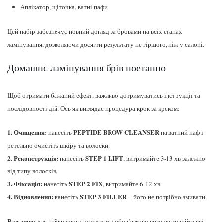
Аплікатор, щіточка, ватні пафи
Цей набір забезпечує повний догляд за бровами на всіх етапах
ламінування, дозволяючи досягти результату не гіршого, ніж у салоні.
Домашнє ламінування брів поетапно
Щоб отримати бажаний ефект, важливо дотримуватись інструкції та
послідовності дій. Ось як виглядає процедура крок за кроком:
Очищення:
PEPTIDE BROW CLEANSER
нанесіть
на ватний паф і
ретельно очистіть шкіру та волоски.
Реконструкція:
STEP 1 LIFT
нанесіть
, витримайте 3-13 хв залежно
від типу волосків.
Фіксація:
STEP 2 FIX
нанесіть
, витримайте 6-12 хв.
Відновлення:
STEP 3 FILLER
нанесіть
– його не потрібно змивати.
Важливо:
для найкращого результату обов’язково використовуйте всі