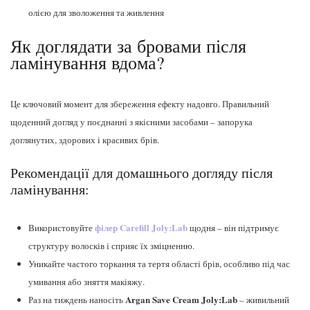
олією для зволоження та живлення
Як доглядати за бровами після
ламінування вдома?
Це ключовий момент для збереження ефекту надовго. Правильний
щоденний догляд у поєднанні з якісними засобами – запорука
доглянутих, здорових і красивих брів.
Рекомендації для домашнього догляду після
ламінування:
філер Carefill Joly:Lab
Використовуйте
щодня – він підтримує
структуру волосків і сприяє їх зміцненню.
Уникайте частого торкання та тертя області брів, особливо під час
умивання або зняття макіяжу.
Argan Save Cream Joly:Lab
Раз на тиждень наносіть
– живильний