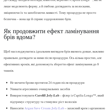
лише моделюють форму, а й глибоко доглядають за волосками,
зміцнюючи їх та запобігаючи ламкості. Тому процедура не просто
безпечна – вона ще й сприяє оздоровленню брів.
Як продовжити ефект ламінування
брів вдома?
Щоб насолоджуватись ідеальним виглядом брів якомога довше, важливо
правильно доглядати за ними після процедури. Ось кілька простих, але
ефективних кроків, які допоможуть зберегти ефект ламінування до 8
тижнів.
Не мочити брови протягом 24 годин після процедури
Уникати агресивних очищувальних засобів
Carefill Joly:Lab
Використовувати
– філер із Capilia Longa™, який
підтримує структуру та стимулює ріст волосків
Argan Save Cream Joly:Lab
Наносити
– захисний крем з аргановою