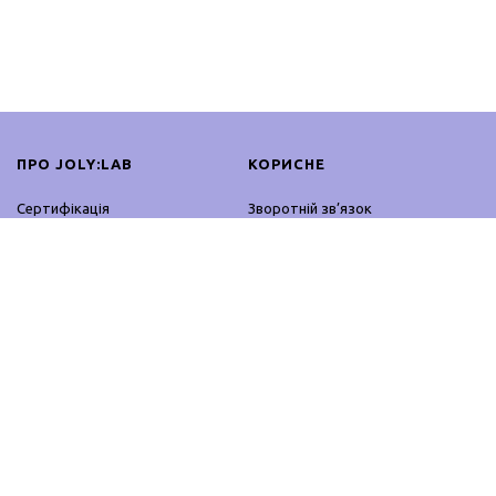
ПРО JOLY:LAB
КОРИСНЕ
Сертифікація
Зворотній зв’язок
Співпраця
Оплата і доставка
Блог
Повернення і обмін
Контакти
Оферта
Партнерська програма
Політика конфіденційності
ПРОДУКЦІЯ
ЗАЛИШАЙСЯ ОНЛАЙН
Професійне використання
Facebook