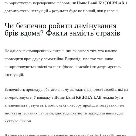
Home Lami Kit JOLY:LAB
ви користуєтесь перевіреним набором, як
, і
дотримуєтесь інструкцій – результат буде не гірший, ніж у салоні.
Чи безпечно робити ламінування
брів вдома? Факти замість страхів
Це одне з найпоширеніших питань, яке виникає у тих, хто планує
проводити процедуру самостійно. Відповідь проста: так, якщо
використовуються якісні та сертифіковані засоби і ви дотримуєтесь
інструкцій.
Безпечність процедури багато в чому залежить від якості засобів, які ви
Home Lami Kit JOLY:LAB
використовуєте. У випадку з
можна бути
впевненими в результаті: компоненти набору пройшли тестування, не
містять агресивних речовин, діють делікатно та підходять навіть для
чутливої шкіри.
До складу входять пептиди, алантоїн, кератин і Capilia Longa™, які не