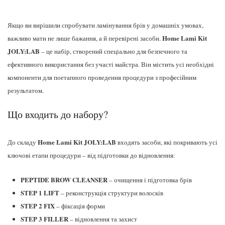
Якщо ви вирішили спробувати ламінування брів у домашніх умовах,
Home Lami Kit
важливо мати не лише бажання, а й перевірені засоби.
JOLY:LAB
– це набір, створений спеціально для безпечного та
ефективного використання без участі майстра. Він містить усі необхідні
компоненти для поетапного проведення процедури з професійним
результатом.
Що входить до набору?
Home Lami Kit JOLY:LAB
До складу
входять засоби, які покривають усі
ключові етапи процедури – від підготовки до відновлення:
PEPTIDE BROW CLEANSER
– очищення і підготовка брів
STEP 1 LIFT
– реконструкція структури волосків
STEP 2 FIX
– фіксація форми
STEP 3 FILLER
– відновлення та захист