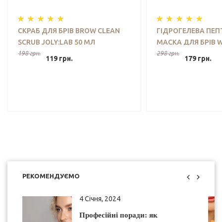
СКРАБ ДЛЯ БРІВ BROW CLEAN
ГІДРОГЕЛЕВА ПЕ
SCRUB JOLY:LAB 50 МЛ
МАСКА ДЛЯ БРІВ
JOLY:LAB 70 Г
198 грн.
298 грн.
119 грн.
179 грн.
РЕКОМЕНДУЄМО
4 Січня, 2024
Професійні поради: як