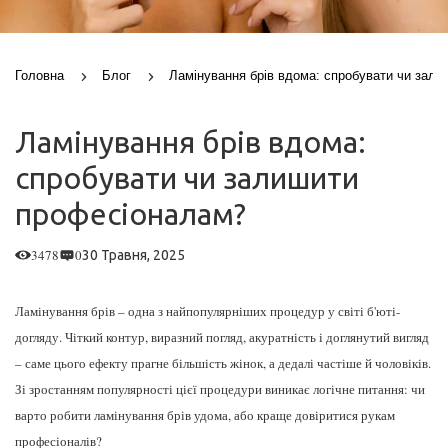
Головна
Блог
Ламінування брів вдома: спробувати чи зал
Ламінування брів вдома:
спробувати чи залишити
професіоналам?
3478
0
30 Травня, 2025
Інна Бальченко
Ламінування брів – одна з найпопулярніших процедур у світі б'юті-
догляду. Чіткий контур, виразний погляд, акуратність і доглянутий вигляд
– саме цього ефекту прагне більшість жінок, а дедалі частіше й чоловіків.
Зі зростанням популярності цієї процедури виникає логічне питання: чи
варто робити ламінування брів удома, або краще довіритися рукам
професіоналів?